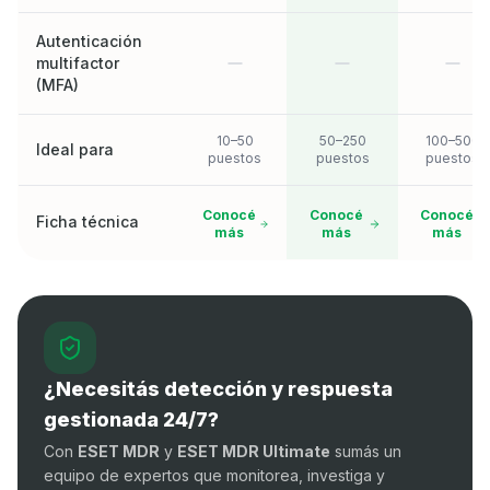
Autenticación
multifactor
(MFA)
10–50
50–250
100–500
Ideal para
puestos
puestos
puestos
Conocé
Conocé
Conocé
Ficha técnica
más
más
más
¿Necesitás detección y respuesta
gestionada 24/7?
Con
ESET MDR
y
ESET MDR Ultimate
sumás un
equipo de expertos que monitorea, investiga y